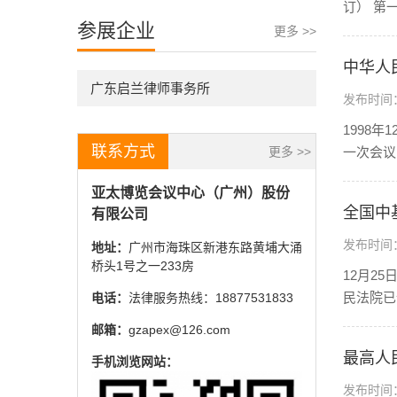
订） 第一章
参展企业
更多 >>
中华人
广东启兰律师事务所
发布时间：2
1998
联系方式
更多 >>
一次会议
亚太博览会议中心（广州）股份
全国中
有限公司
发布时间：2
地址：
广州市海珠区新港东路黄埔大涌
桥头1号之一233房
12月2
民法院已
电话：
法律服务热线：18877531833
邮箱：
gzapex@126.com
最高人
手机浏览网站：
发布时间：2